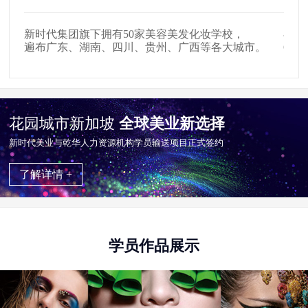
在全国拥有509家美发店、907家影楼影视公司，
户外
。
654家中高级美容会所就业合作单位。
掌握
花园城市新加坡
全球美业新选择
新时代美业与乾华⼈⼒资源机构学员输送项目正式签约
了解详情 +
学员作品展示