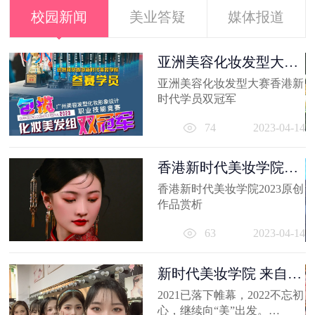
校园新闻
美业答疑
媒体报道
容
亚洲美容化妆发型大赛
香港新时代...
出
亚洲美容化妆发型大赛香港新
妆
时代学员双冠军
员
11
74
2023-04-14
香港新时代美妆学院
2023原创作品...
香港新时代美妆学院2023原创
作品赏析
63
2023-04-14
新时代美妆学院 来自
2021的回忆
2021已落下帷幕，2022不忘初
心，继续向“美”出发。