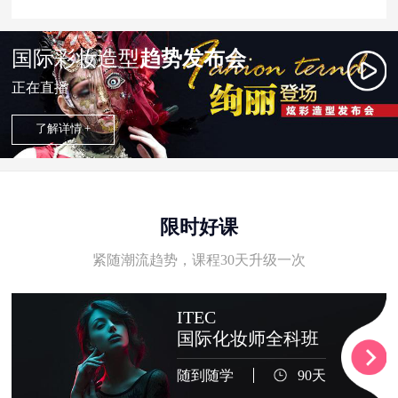
国际彩妆造型
趋势发布会
正在直播
了解详情 +
限时好课
紧随潮流趋势，课程30天升级一次
ITEC
国际化妆师全科班
随到随学
90天