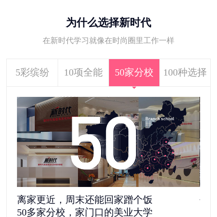
为什么选择新时代
在新时代学习就像在时尚圈里工作一样
5彩缤纷
10项全能
50家分校
100种选择
去剧组见“爱豆”，还是自己做老板
5
1100多家合作单位，给你100种选择
更