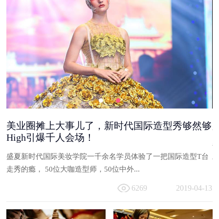
美业圈摊上大事儿了，新时代国际造型秀够然够
High引爆千人会场！
能
盛夏新时代国际美妆学院一千余名学员体验了一把国际造型T台
与
走秀的瘾， 50位大咖造型师，50位中外...
13
6269
2019-04-13