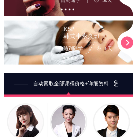
随到随学
30天
KSP
韩式半永久班
随到随学
6天
自动索取全部课程价格+详细资料