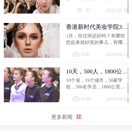
相信你的2021，有着属于自己
83
2022-02-16
的小...
香港新时代美妆学院3月
作品选，...
3月，你过得还好吗？有哪些
想起来就好笑的事儿，有哪值
得深交的人，有哪些让人忍不
6202
2019-04-15
住...
10天，500人，1800公
里；不负韶...
10个省，19个城市，50家学
校，500名学员，1800公里，
只因同一个梦想，汇聚到一个
6199
2019-04-15
地方...
更多新闻