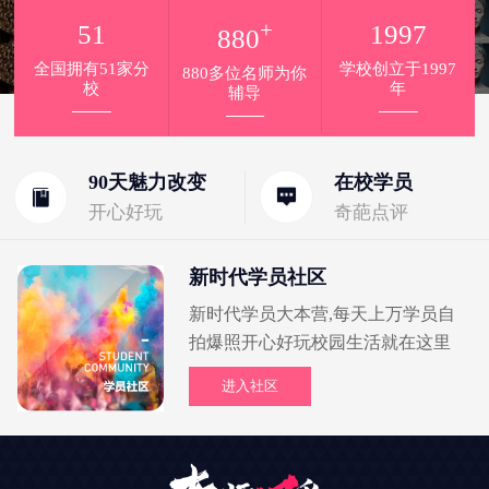
+
51
1997
880
全国拥有51家分
学校创立于1997
880多位名师为你
校
年
辅导
90天魅力改变
在校学员
开心好玩
奇葩点评
新时代学员社区
新时代学员大本营,每天上万学员自
拍爆照开心好玩校园生活就在这里
进入社区