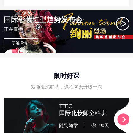
国际彩妆造型
趋势发布会
正在直播
了解详情 +
限时好课
紧随潮流趋势，课程30天升级一次
ITEC
国际化妆师全科班
随到随学
90天