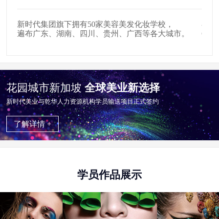
在全国拥有509家美发店、907家影楼影视公司，
户外
。
654家中高级美容会所就业合作单位。
掌握
花园城市新加坡
全球美业新选择
新时代美业与乾华⼈⼒资源机构学员输送项目正式签约
了解详情 +
学员作品展示