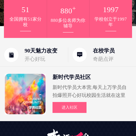
+
51
1997
880
全国拥有51家分
学校创立于1997
880多位名师为你
校
年
辅导
90天魅力改变
在校学员
开心好玩
奇葩点评
新时代学员社区
新时代学员大本营,每天上万学员自
拍爆照开心好玩校园生活就在这里
进入社区