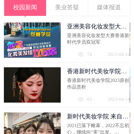
校园新闻
美业答疑
媒体报道
容
亚洲美容化妆发型大赛
香港新时代...
出
亚洲美容化妆发型大赛香港新
妆
时代学员双冠军
员
11
74
2023-04-14
香港新时代美妆学院
2023原创作品...
香港新时代美妆学院2023原创
作品赏析
63
2023-04-14
新时代美妆学院 来自
2021的回忆
2021已落下帷幕，2022不忘初
心，继续向“美”出发。