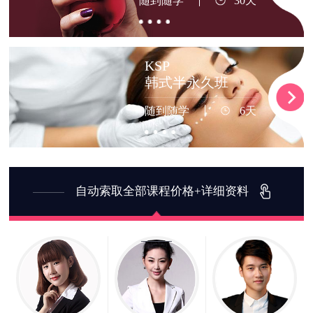
随到随学
30天
KSP
韩式半永久班
随到随学
6天
自动索取全部课程价格+详细资料