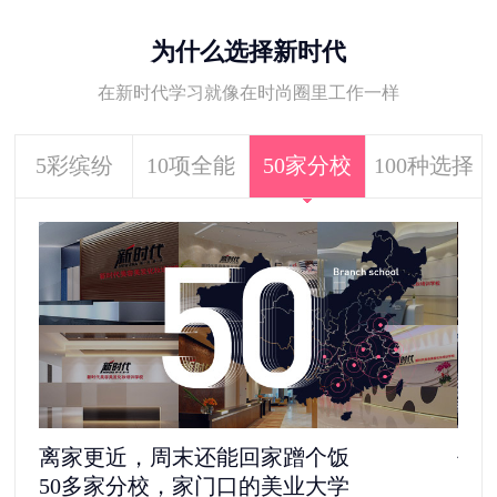
为什么选择新时代
在新时代学习就像在时尚圈里工作一样
5彩缤纷
10项全能
50家分校
100种选择
去剧组见“爱豆”，还是自己做老板
5
1100多家合作单位，给你100种选择
更