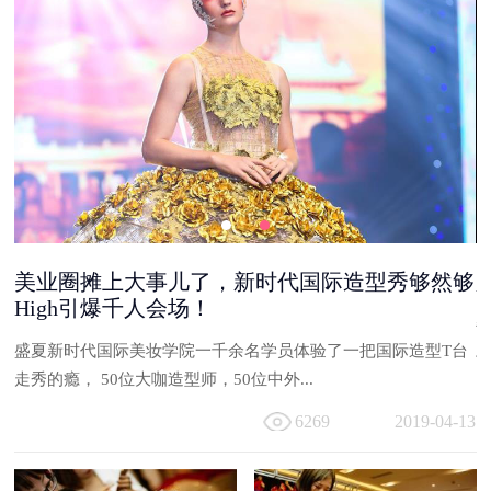
美业圈摊上大事儿了，新时代国际造型秀够然够
High引爆千人会场！
能
盛夏新时代国际美妆学院一千余名学员体验了一把国际造型T台
与
走秀的瘾， 50位大咖造型师，50位中外...
13
6269
2019-04-13