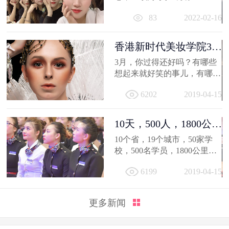
相信你的2021，有着属于自己
83
2022-02-16
的小...
香港新时代美妆学院3月
作品选，...
3月，你过得还好吗？有哪些
想起来就好笑的事儿，有哪值
得深交的人，有哪些让人忍不
6202
2019-04-15
住...
10天，500人，1800公
里；不负韶...
10个省，19个城市，50家学
校，500名学员，1800公里，
只因同一个梦想，汇聚到一个
6199
2019-04-15
地方...
更多新闻