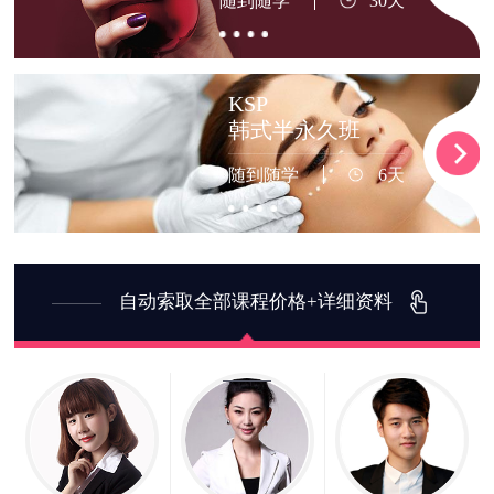
随到随学
30天
KSP
韩式半永久班
随到随学
6天
自动索取全部课程价格+详细资料