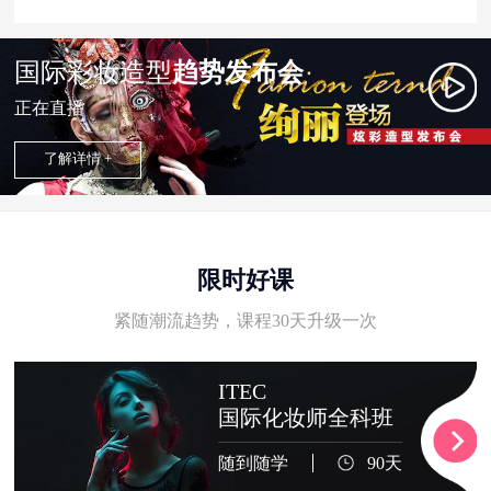
国际彩妆造型
趋势发布会
正在直播
了解详情 +
限时好课
紧随潮流趋势，课程30天升级一次
ITEC
国际化妆师全科班
随到随学
90天