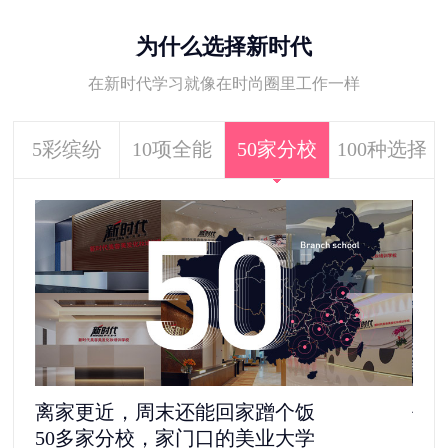
为什么选择新时代
在新时代学习就像在时尚圈里工作一样
5彩缤纷
10项全能
50家分校
100种选择
去剧组见“爱豆”，还是自己做老板
5
1100多家合作单位，给你100种选择
更