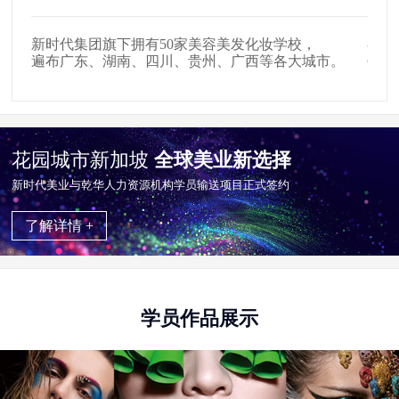
在全国拥有509家美发店、907家影楼影视公司，
户外
。
654家中高级美容会所就业合作单位。
掌握
花园城市新加坡
全球美业新选择
新时代美业与乾华⼈⼒资源机构学员输送项目正式签约
了解详情 +
学员作品展示