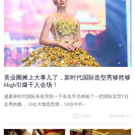
美业圈摊上大事儿了，新时代国际造型秀够然够
High引爆千人会场！
能
盛夏新时代国际美妆学院一千余名学员体验了一把国际造型T台
与
走秀的瘾， 50位大咖造型师，50位中外...
13
6269
2019-04-13