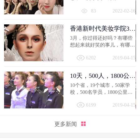
相信你的2021，有着属于自己
83
2022-02-16
的小...
香港新时代美妆学院3月
作品选，...
3月，你过得还好吗？有哪些
想起来就好笑的事儿，有哪值
得深交的人，有哪些让人忍不
6202
2019-04-15
住...
10天，500人，1800公
里；不负韶...
10个省，19个城市，50家学
校，500名学员，1800公里，
只因同一个梦想，汇聚到一个
6199
2019-04-15
地方...
更多新闻