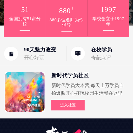
+
51
1997
880
全国拥有51家分
学校创立于1997
880多位名师为你
校
年
辅导
90天魅力改变
在校学员
开心好玩
奇葩点评
新时代学员社区
新时代学员大本营,每天上万学员自
拍爆照开心好玩校园生活就在这里
进入社区