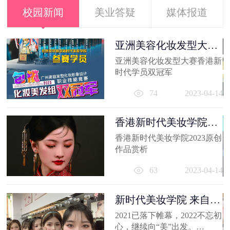
校园新闻
美业答疑
媒体报道
容
亚洲美容化妆发型大赛
香港新时代...
出
亚洲美容化妆发型大赛香港新
妆
时代学员双冠军
员
11
74
2023-04-14
香港新时代美妆学院
2023原创作品...
香港新时代美妆学院2023原创
作品赏析
63
2023-04-14
新时代美妆学院 来自
2021的回忆
2021已落下帷幕，2022不忘初
心，继续向“美”出发。