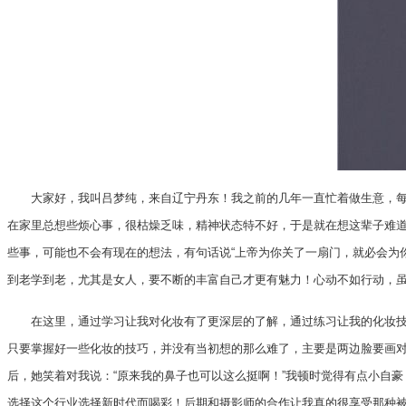
大家好，我叫吕梦纯，来自辽宁丹东！我之前的几年一直忙着做生意，每天
在家里总想些烦心事，很枯燥乏味，精神状态特不好，于是就在想这辈子难
些事，可能也不会有现在的想法，有句话说“上帝为你关了一扇门，就必会为
到老学到老，尤其是女人，要不断的丰富自己才更有魅力！心动不如行动，
在这里，通过学习让我对化妆有了更深层的了解，通过练习让我的化妆技术
只要掌握好一些化妆的技巧，并没有当初想的那么难了，主要是两边脸要画
后，她笑着对我说：“原来我的鼻子也可以这么挺啊！”我顿时觉得有点小自
选择这个行业选择新时代而喝彩！后期和摄影师的合作让我真的很享受那种