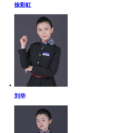
徐彩虹
刘华