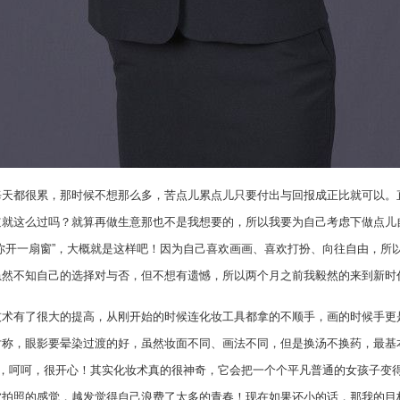
都很累，那时候不想那么多，苦点儿累点儿只要付出与回报成正比就可以。
道就这么过吗？就算再做生意那也不是我想要的，所以我要为自己考虑下做点儿
你开一扇窗”，大概就是这样吧！因为自己喜欢画画、喜欢打扮、向往自由，所
虽然不知自己的选择对与否，但不想有遗憾，所以两个月之前我毅然的来到新
有了很大的提高，从刚开始的时候连化妆工具都拿的不顺手，画的时候手更
对称，眼影要晕染过渡的好，虽然妆面不同、画法不同，但是换汤不换药，最基
豪，呵呵，很开心！其实化妆术真的很神奇，它会把一个个平凡普通的女孩子变
被拍照的感觉，越发觉得自己浪费了太多的青春！现在如果还小的话，那我的目