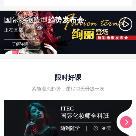
国际彩妆造型
趋势发布会
正在直播
了解详情 +
限时好课
紧随潮流趋势，课程30天升级一次
ITEC
国际化妆师全科班
随到随学
90天