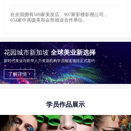
在全国拥有509家美发店、907家影楼影视公司，
户外
。
654家中高级美容会所就业合作单位。
掌握
花园城市新加坡
全球美业新选择
新时代美业与乾华⼈⼒资源机构学员输送项目正式签约
了解详情 +
学员作品展示