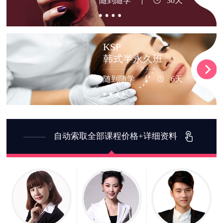
随到随学
30天
KSP
韩式半永久班
随到随学
6天
自动索取全部课程价格+详细资料