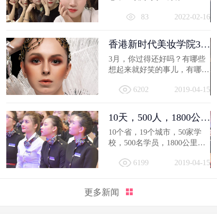
相信你的2021，有着属于自己
83
2022-02-16
的小...
香港新时代美妆学院3月
作品选，...
3月，你过得还好吗？有哪些
想起来就好笑的事儿，有哪值
得深交的人，有哪些让人忍不
6202
2019-04-15
住...
10天，500人，1800公
里；不负韶...
10个省，19个城市，50家学
校，500名学员，1800公里，
只因同一个梦想，汇聚到一个
6199
2019-04-15
地方...
更多新闻