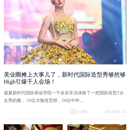
够
新时代国际形象节空降亚洲，与时尚邂逅。
每年一度的世界形象节造型大赛，是美业人的一场盛典，除了能
台
与同行伙伴一起交流经验之外，还可以...
走
6193
2019-04-13
13