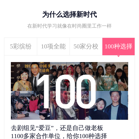
为什么选择新时代
在新时代学习就像在时尚圈里工作一样
5彩缤纷
10项全能
50家分校
100种选择
去剧组见“爱豆”，还是自己做老板
5
1100多家合作单位，给你100种选择
更