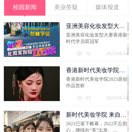
校园新闻
美业答疑
媒体报道
容
亚洲美容化妆发型大赛
香港新时代...
出
亚洲美容化妆发型大赛香港新
妆
时代学员双冠军
员
11
74
2023-04-14
香港新时代美妆学院
2023原创作品...
香港新时代美妆学院2023原创
作品赏析
63
2023-04-14
新时代美妆学院 来自
2021的回忆
2021已落下帷幕，2022不忘初
心，继续向“美”出发。