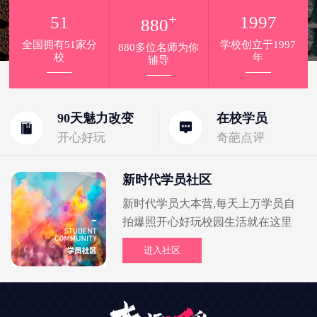
+
51
1997
880
全国拥有51家分
学校创立于1997
880多位名师为你
校
年
辅导
90天魅力改变
在校学员
开心好玩
奇葩点评
新时代学员社区
新时代学员大本营,每天上万学员自
拍爆照开心好玩校园生活就在这里
进入社区