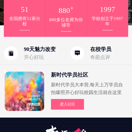
+
51
1997
880
全国拥有51家分
学校创立于1997
880多位名师为你
校
年
辅导
90天魅力改变
在校学员
开心好玩
奇葩点评
新时代学员社区
新时代学员大本营,每天上万学员自
拍爆照开心好玩校园生活就在这里
进入社区