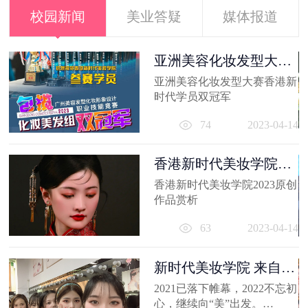
校园新闻
美业答疑
媒体报道
容
亚洲美容化妆发型大赛
香港新时代...
出
亚洲美容化妆发型大赛香港新
妆
时代学员双冠军
员
11
74
2023-04-14
香港新时代美妆学院
2023原创作品...
香港新时代美妆学院2023原创
作品赏析
63
2023-04-14
新时代美妆学院 来自
2021的回忆
2021已落下帷幕，2022不忘初
心，继续向“美”出发。