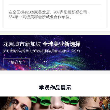
在全国拥有509家美发店、907家影楼影视公司，
户外
。
654家中高级美容会所就业合作单位。
掌握
花园城市新加坡
全球美业新选择
新时代美业与乾华⼈⼒资源机构学员输送项目正式签约
了解详情 +
学员作品展示