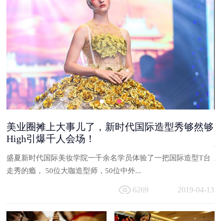
美业圈摊上大事儿了，新时代国际造型秀够然够
High引爆千人会场！
能
盛夏新时代国际美妆学院一千余名学员体验了一把国际造型T台
与
走秀的瘾， 50位大咖造型师，50位中外...
13
6269
2019-04-13