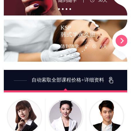
随到随学
30天
KSP
韩式半永久班
随到随学
6天
自动索取全部课程价格+详细资料