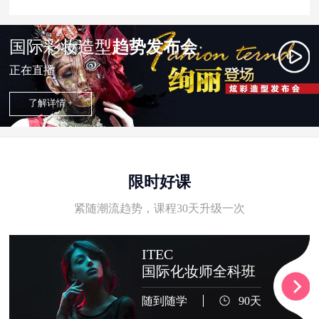
国际彩妆造型
趋势发布会
正在直播
了解详情 +
限时好课
紧随潮流趋势，课程30天升级一次
ITEC
国际化妆师全科班
随到随学
90天