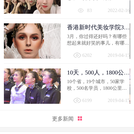
相信你的2021，有着属于自己
83
2022-02-16
的小...
香港新时代美妆学院3月
作品选，...
3月，你过得还好吗？有哪些
想起来就好笑的事儿，有哪值
得深交的人，有哪些让人忍不
6202
2019-04-15
住...
10天，500人，1800公
里；不负韶...
10个省，19个城市，50家学
校，500名学员，1800公里，
只因同一个梦想，汇聚到一个
6199
2019-04-15
地方...
更多新闻