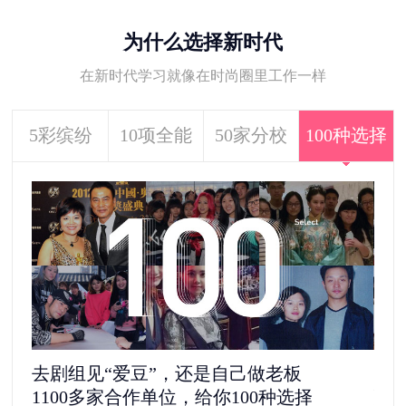
为什么选择新时代
在新时代学习就像在时尚圈里工作一样
5彩缤纷
10项全能
50家分校
100种选择
去剧组见“爱豆”，还是自己做老板
5
1100多家合作单位，给你100种选择
更