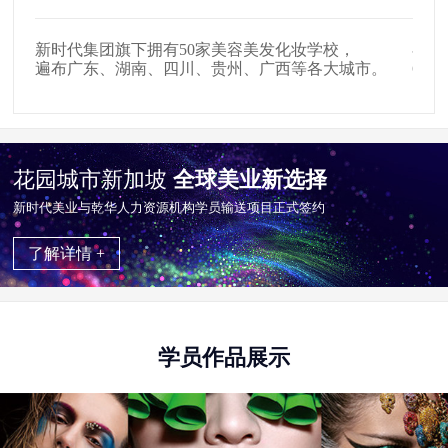
新时代集团旗下拥有50家美容美发化妆学校，
在全
遍布广东、湖南、四川、贵州、广西等各大城市。
65
花园城市新加坡
全球美业新选择
新时代美业与乾华⼈⼒资源机构学员输送项目正式签约
了解详情 +
学员作品展示