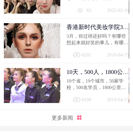
相信你的2021，有着属于自己
83
2022-02-16
的小...
香港新时代美妆学院3月
作品选，...
3月，你过得还好吗？有哪些
想起来就好笑的事儿，有哪值
得深交的人，有哪些让人忍不
6202
2019-04-15
住...
10天，500人，1800公
里；不负韶...
10个省，19个城市，50家学
校，500名学员，1800公里，
只因同一个梦想，汇聚到一个
6199
2019-04-15
地方...
更多新闻