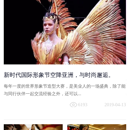
美业圈摊上大事儿了，新时代国际造型秀够然够
High引爆千人会场！
能
盛夏新时代国际美妆学院一千余名学员体验了一把国际造型T台
与
走秀的瘾， 50位大咖造型师，50位中外...
13
6269
2019-04-13