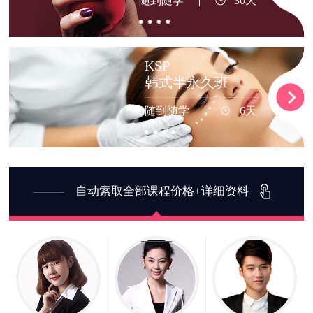
随到随学
30天
KSP
韩式半永久班
随到随学
6天
自动索取全部课程价格+详细资料