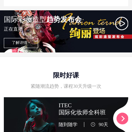
国际彩妆造型
趋势发布会
正在直播
了解详情 +
限时好课
紧随潮流趋势，课程30天升级一次
ITEC
国际化妆师全科班
随到随学
90天