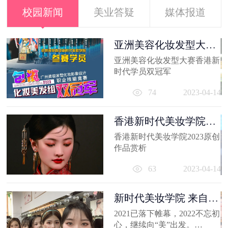
校园新闻
美业答疑
媒体报道
容
亚洲美容化妆发型大赛
香港新时代...
出
亚洲美容化妆发型大赛香港新
妆
时代学员双冠军
员
11
74
2023-04-14
香港新时代美妆学院
2023原创作品...
香港新时代美妆学院2023原创
作品赏析
63
2023-04-14
新时代美妆学院 来自
2021的回忆
2021已落下帷幕，2022不忘初
心，继续向“美”出发。