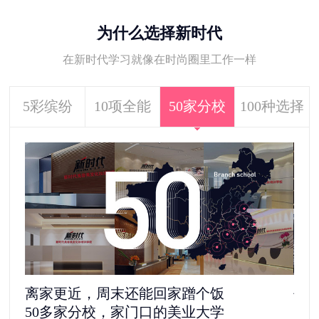
为什么选择新时代
在新时代学习就像在时尚圈里工作一样
5彩缤纷
10项全能
50家分校
100种选择
离家更近，周末还能回家蹭个饭
去
50多家分校，家门口的美业大学
11