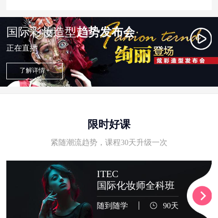
国际彩妆造型
趋势发布会
正在直播
了解详情 +
限时好课
紧随潮流趋势，课程30天升级一次
ITEC
国际化妆师全科班
随到随学
90天