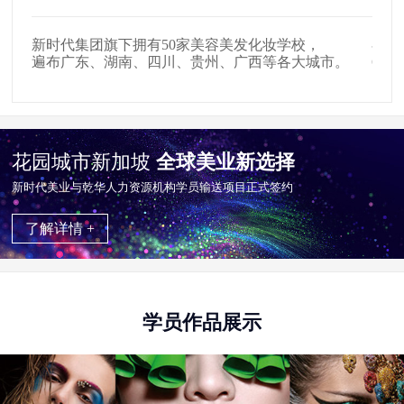
新时代集团旗下拥有50家美容美发化妆学校，
在全
遍布广东、湖南、四川、贵州、广西等各大城市。
65
花园城市新加坡
全球美业新选择
新时代美业与乾华⼈⼒资源机构学员输送项目正式签约
了解详情 +
学员作品展示