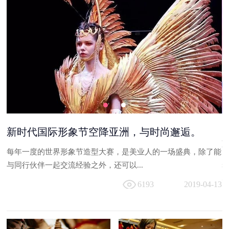
美业圈摊上大事儿了，新时代国际造型秀够然够
High引爆千人会场！
能
盛夏新时代国际美妆学院一千余名学员体验了一把国际造型T台
与
走秀的瘾， 50位大咖造型师，50位中外...
13
6269
2019-04-13