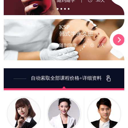
随到随学
30天
KSP
韩式半永久班
随到随学
6天
自动索取全部课程价格+详细资料