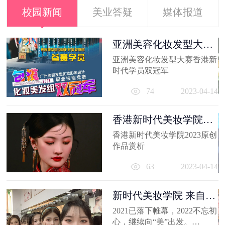
校园新闻
美业答疑
媒体报道
容
亚洲美容化妆发型大赛
香港新时代...
出
亚洲美容化妆发型大赛香港新
妆
时代学员双冠军
员
11
74
2023-04-14
香港新时代美妆学院
2023原创作品...
香港新时代美妆学院2023原创
作品赏析
63
2023-04-14
新时代美妆学院 来自
2021的回忆
2021已落下帷幕，2022不忘初
心，继续向“美”出发。