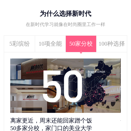
为什么选择新时代
在新时代学习就像在时尚圈里工作一样
5彩缤纷
10项全能
50家分校
100种选择
离家更近，周末还能回家蹭个饭
去
50多家分校，家门口的美业大学
11