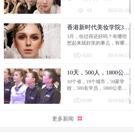
相信你的2021，有着属于自己
83
2022-02-16
的小...
香港新时代美妆学院3月
作品选，...
3月，你过得还好吗？有哪些
想起来就好笑的事儿，有哪值
得深交的人，有哪些让人忍不
6202
2019-04-15
住...
10天，500人，1800公
里；不负韶...
10个省，19个城市，50家学
校，500名学员，1800公里，
只因同一个梦想，汇聚到一个
6199
2019-04-15
地方...
更多新闻