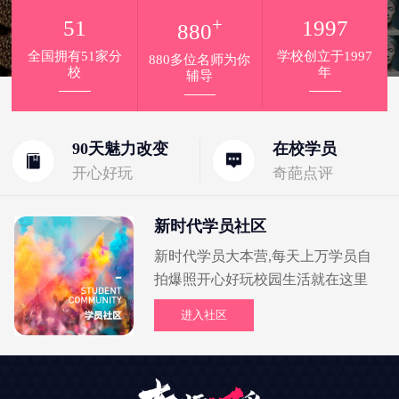
+
51
1997
880
全国拥有51家分
学校创立于1997
880多位名师为你
校
年
辅导
90天魅力改变
在校学员
开心好玩
奇葩点评
新时代学员社区
新时代学员大本营,每天上万学员自
拍爆照开心好玩校园生活就在这里
进入社区